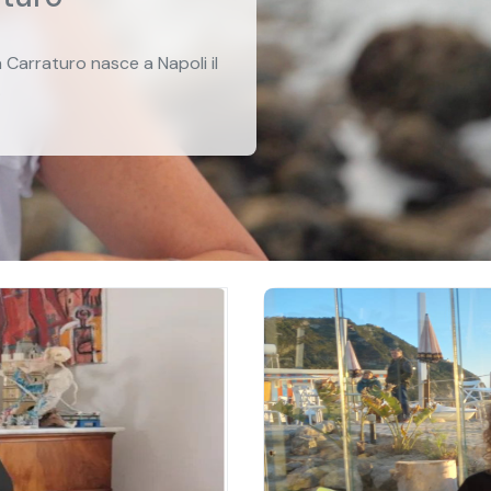
a Carraturo nasce a Napoli il
.