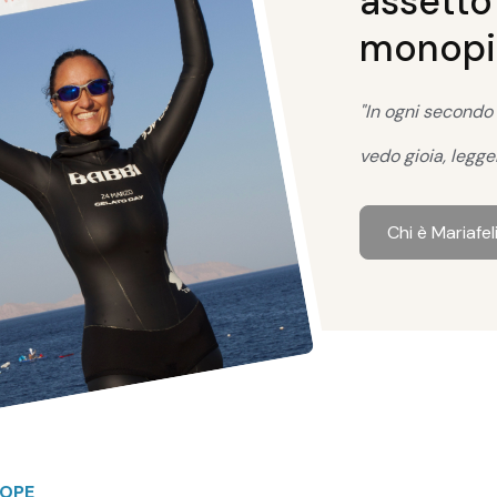
assetto
monopin
"In ogni secondo
vedo gioia, legge
Chi è Mariafel
NOPE