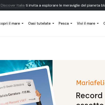
Discover Italia
ti invita a esplorare le meraviglie del pianeta bl
opri il mare
Oasi tutelate
Pesca
Vivi il mare
Mariafeli
Record 