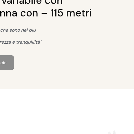
 variabile con
na con – 115 metri
 che sono nel blu
rezza e tranquillità"
icia