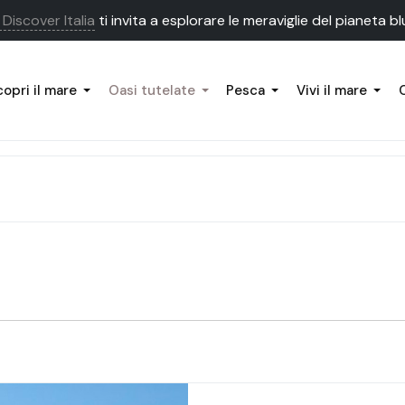
Discover Italia
ti invita a esplorare le meraviglie del pianeta bl
opri il mare
Oasi tutelate
Pesca
Vivi il mare