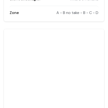
Zone
A - B no take - B - C - D