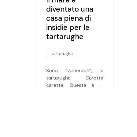
diventato una
casa piena di
insidie per le
tartarughe
tartarughe
Sono “vulnerabili”, le
tartarughe Caretta
caretta. Questa è la
classificazione ufficiale
che ha attribuito loro
Leggi tutto …
l’IUCN, l’Unione
Internazionale per la
Conservazione della
Natura, nella sua celebre
Lista rossa. Dunque, una