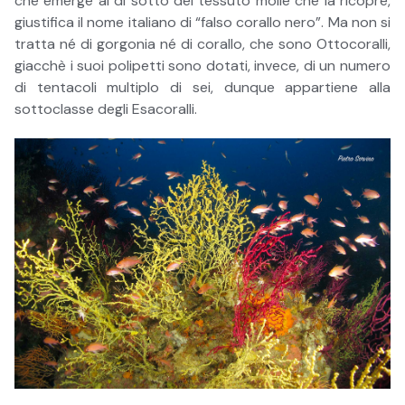
che emerge al di sotto del tessuto molle che la ricopre,
giustifica il nome italiano di “falso corallo nero”. Ma non si
tratta né di gorgonia né di corallo, che sono Ottocoralli,
giacchè i suoi polipetti sono dotati, invece, di un numero
di tentacoli multiplo di sei, dunque appartiene alla
sottoclasse degli Esacoralli.