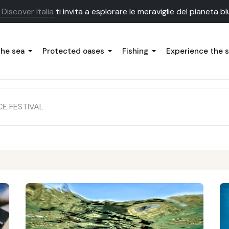
Discover Italia
ti invita a esplorare le meraviglie del pianeta bl
the sea
Protected oases
Fishing
Experience the 
CE FESTIVAL