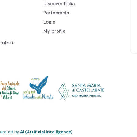
Discover Italia
Partnership
Login
My profile
alia.it
erated by
AI (Artificial Intelligence)
.