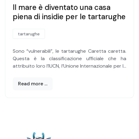
Il mare è diventato una casa
piena di insidie per le tartarughe
tartarughe
Sono “vulnerabili”, le tartarughe Caretta caretta.
Questa è la classificazione ufficiale che ha
attribuito loro l’IUCN, l’Unione Internazionale per la
Conservazione della Natura, nella sua celebre
Lista rossa. Dunque, una specie a rischio come le
Read more …
altre sei che popolano i mari del pianeta, dove le
condizioni di vita delle tartarughe marine sono
sempre più difficili a causa dell’impatto più o
meno diretto delle attività umane sui loro habitat
di riferimento.