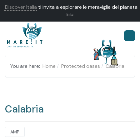
Discover Italia
ti invita a esplorare le meraviglie del pianeta
blu
You are here:
Home
Protected oases
Calabria
Calabria
AMP