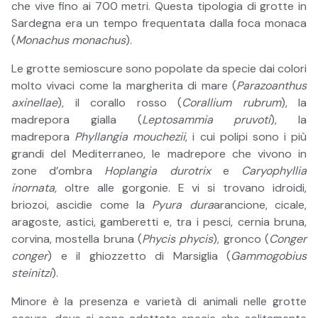
che vive fino ai 700 metri. Questa tipologia di grotte in
Sardegna era un tempo frequentata dalla foca monaca
(
Monachus monachus
).
Le grotte semioscure sono popolate da specie dai colori
molto vivaci come la margherita di mare (
Parazoanthus
axinellae
), il corallo rosso (
Corallium rubrum
), la
madrepora gialla (
Leptosammia pruvoti
), la
madrepora
Phyllangia mouchezii
, i cui polipi sono i più
grandi del Mediterraneo, le madrepore che vivono in
zone d’ombra
Hoplangia durotrix
e
Caryophyllia
inornata,
oltre alle gorgonie. E vi si trovano idroidi,
briozoi, ascidie come la
Pyura dura
arancione, cicale,
aragoste, astici, gamberetti e, tra i pesci, cernia bruna,
corvina, mostella bruna (
Phycis phycis
), gronco (
Conger
conger
) e il ghiozzetto di Marsiglia (
Gammogobius
steinitzi
).
Minore è la presenza e varietà di animali nelle grotte