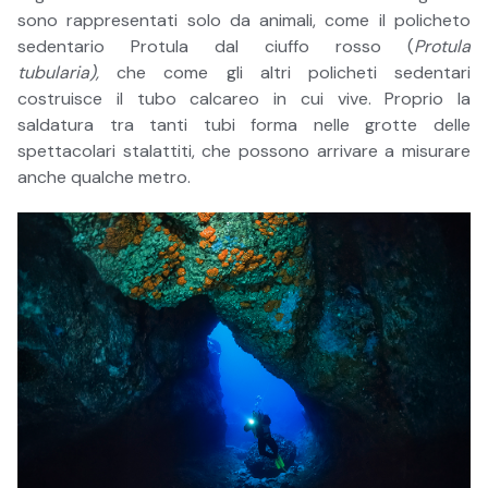
sono rappresentati solo da animali, come il policheto
sedentario Protula dal ciuffo rosso (
Protula
tubularia),
che come gli altri policheti sedentari
costruisce il tubo calcareo in cui vive. Proprio la
saldatura tra tanti tubi forma nelle grotte delle
spettacolari stalattiti, che possono arrivare a misurare
anche qualche metro.