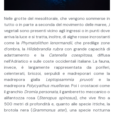
Nelle grotte del mesolitorale, che vengono sommerse in
tutto o in parte a seconda del movimento delle maree, ,i
vegetali sono presenti vicino agli ingressi o in punti dove
arriva la luce e si tratta, inoltre, di alghe rosse incrostanti
come la
Phymatolithon lenormandii
, che predilige zone
d’ombra, la
Hildebrandia rubra
con grande capacità di
adattamento e la
Catenella coespitosa
, diffusa
nell’Adriatico e sulle coste occidentali italiane. La fauna,
invece, è largamente rappresentata da poriferi,
celenterati, briozoi, serpulidi e madreporari come la
madrepora gialla
Leptopsammia pruvoti
e la
madrepora
Polycyathus muellerae.
Poi i
crostacei come
il granchio
Dromia personata
, il gamberetto meccanico o
alifantozza rosa (
Stenopus spinosus
), che vive fino a
500 metri di profondità e, quanto alle specie ittiche, la
brotola nera (
Grammonus ater
), una specie notturna