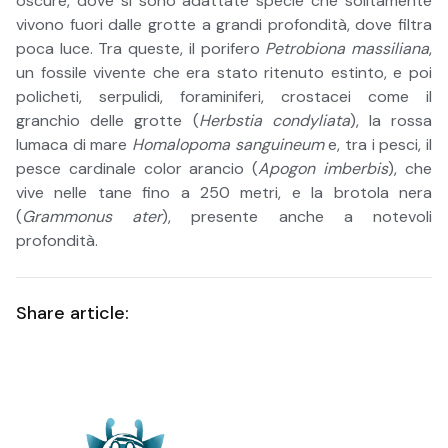
oscure, dove si sono adattate specie che solitamente
vivono fuori dalle grotte a grandi profondità, dove filtra
poca luce. Tra queste, il porifero
Petrobiona massiliana
,
un fossile vivente che era stato ritenuto estinto, e poi
policheti, serpulidi, foraminiferi, crostacei come il
granchio delle grotte (
Herbstia condyliata
), la rossa
lumaca di mare
Homalopoma sanguineum
e, tra i pesci, il
pesce cardinale color arancio (
Apogon imberbis
), che
vive nelle tane fino a 250 metri, e la brotola nera
(
Grammonus ater
), presente anche a notevoli
profondità.
Share article: