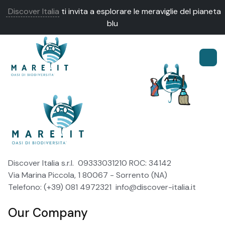
Discover Italia
ti invita a esplorare le meraviglie del pianeta
blu
Discover Italia s.r.l. 09333031210 ROC: 34142
Via Marina Piccola, 1 80067 - Sorrento (NA)
Telefono: (+39) 081 4972321
info@discover-italia.it
Our Company