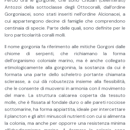
Perciò ora le gorgonie, che sono Cnidari (celenterati)
Antozoi della sottoclasse degli Ottocoralli, dall’ordine
Gorgoniacei, sono stati inseriti nell’ordine Alcionacei, a
cui appartengono decine di famiglie che comprendono
centinaia di specie. Parte delle quali, sono definite per le
loro particolarità coralli molli.
Il nome gorgonia fa riferimento alle mitiche Gorgoni dalle
chiome di serpenti, che richiamano la forma
dell’organismo coloniale marino, ma è anche collegato
etimologicamente alla gorgonina, la sostanza da cui è
formata una parte dello scheletro portante chiamata
sclerasse, a cui dà robustezza insieme alla flessibilità,
che le consente di muoversi in armonia con il movimento
del mare. La struttura calcarea coperta da tessuto
molle, che è fissata al fondale duro o alle pareti rocciose
sottomarine, ha forma appiattita, ideale per intercettare
il plancton e gli altri minuscoli nutrienti con cui si alimenta
la colonia, ma anche per opporre una resistenza minima