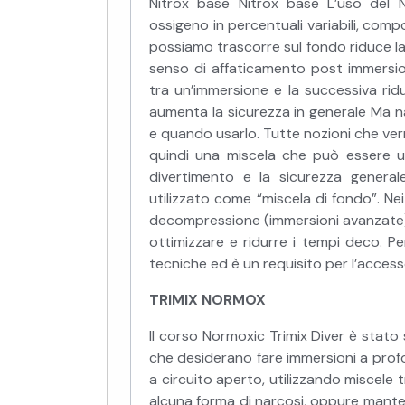
Nitrox base Nitrox base L’uso del Ni
ossigeno in percentuali variabili, com
possiamo trascorre sul fondo riduce la 
senso di affaticamento post immersion
tra un’immersione e la successiva ri
aumenta la sicurezza in generale Ma
e quando usarlo. Tutte nozioni che verr
quindi una miscela che può essere util
divertimento e la sicurezza generale
utilizzato come “miscela di fondo”. Ne
decompressione (immersioni avanzate
ottimizzare e ridurre i tempi deco. P
tecniche ed è un requisito per l’acces
TRIMIX NORMOX
Il corso Normoxic Trimix Diver è stat
che desiderano fare immersioni a prof
a circuito aperto, utilizzando miscele
alcuna forma di narcosi, oppure mantene