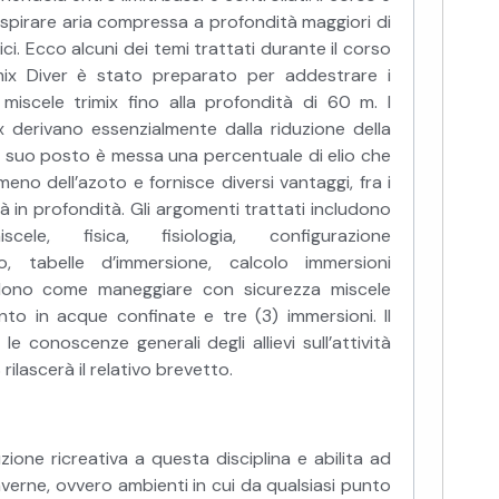
espirare aria compressa a profondità maggiori di
ici. Ecco alcuni dei temi trattati durante il corso
mix Diver è stato preparato per addestrare i
iscele trimix fino alla profondità di 60 m. I
ix derivano essenzialmente dalla riduzione della
Al suo posto è messa una percentuale di elio che
no dell’azoto e fornisce diversi vantaggi, fra i
tà in profondità. Gli argomenti trattati includono
ele, fisica, fisiologia, configurazione
o, tabelle d’immersione, calcolo immersioni
cludono come maneggiare con sicurezza miscele
ento in acque confinate e tre (3) immersioni. Il
 conoscenze generali degli allievi sull’attività
lascerà il relativo brevetto.
zione ricreativa a questa disciplina e abilita ad
averne, ovvero ambienti in cui da qualsiasi punto