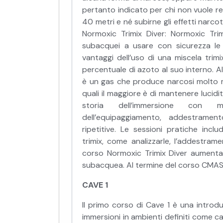
pertanto indicato per chi non vuole r
40 metri e né subirne gli effetti narcot
Normoxic Trimix Diver: Normoxic Tri
subacquei a usare con sicurezza le m
vantaggi dell’uso di una miscela trim
percentuale di azoto al suo interno. 
è un gas che produce narcosi molto me
quali il maggiore è di mantenere lucidi
storia dell’immersione con misc
dell’equipaggiamento, addestrament
ripetitive. Le sessioni pratiche in
trimix, come analizzarle, l’addestram
corso Normoxic Trimix Diver aumenta le
subacquea. Al termine del corso CMAS ri
CAVE 1
Il primo corso di Cave 1 è una introdu
immersioni in ambienti definiti come c