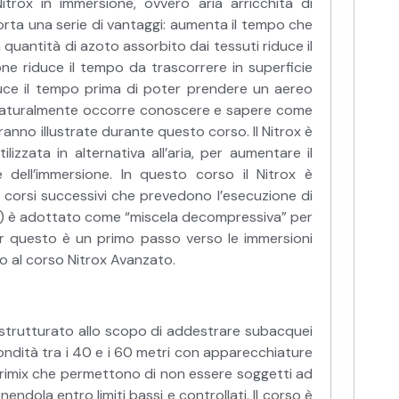
trox in immersione, ovvero aria arricchita di
porta una serie di vantaggi: aumenta il tempo che
quantità di azoto assorbito dai tessuti riduce il
e riduce il tempo da trascorrere in superficie
duce il tempo prima di poter prendere un aereo
 naturalmente occorre conoscere e sapere come
anno illustrate durante questo corso. Il Nitrox è
izzata in alternativa all’aria, per aumentare il
 dell’immersione. In questo corso il Nitrox è
i corsi successivi che prevedono l’esecuzione di
) è adottato come “miscela decompressiva” per
er questo è un primo passo verso le immersioni
so al corso Nitrox Avanzato.
o strutturato allo scopo di addestrare subacquei
ondità tra i 40 e i 60 metri con apparecchiature
 trimix che permettono di non essere soggetti ad
ndola entro limiti bassi e controllati. Il corso è