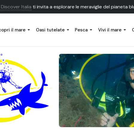
Discover Italia
ti invita a esplorare le meraviglie del pianeta bl
opri il mare
Oasi tutelate
Pesca
Vivi il mare