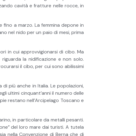
izzando cavità e fratture nelle rocce, in
egue fino a marzo. La femmina depone in
no nel nido per un paio di mesi, prima
iori in cui approvvigionarsi di cibo. Ma
iguarda la nidificazione e non solo.
urarsi il cibo, per cui sono abilissimi
i più anche in Italia. Le popolazioni,
gli ultimi cinquant’anni il numero delle
ppie restano nell’Arcipelago Toscano e
rino, in particolare da metalli pesanti.
one” del loro mare dai turisti. A tutela
i sia nella Convenzione di Berna che di