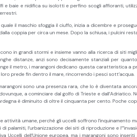
fi e baie e nidifica su isolotti e perfino scogli affioranti, util
errestri.
 quale il maschio sfoggia il ciuffo, inizia a dicembre e pros
lla coppia per circa un mese. Dopo la schiusa, i pulcini resta
iscono in grandi stormi e insieme vanno alla ricerca di siti migl
nghe distanze, anzi sono decisamente stanziali per quanto r
nge il metro, i marangoni dedicano questa caratteristica a proc
 loro prede fin dentro il mare, rincorrendo i pesci sott’acqua.
marangoni sono una presenza rara, che lo è diventata ancora d
dovunque, a cominciare dal golfo di Trieste e dall’Adriatico. Ne
ardegna è diminuito di oltre il cinquanta per cento. Poche co
e attività umane, perché gli uccelli soffrono l’inquinamento ma
i palamiti, l’urbanizzazione dei siti di riproduzione e l’”invasi
tiva Uccelli dell’Unione europea, ma i marangoni sono inserit