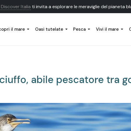
Discover Italia
ti invita a esplorare le meraviglie del pianeta bl
opri il mare
Oasi tutelate
Pesca
Vivi il mare
iuffo, abile pescatore tra gol