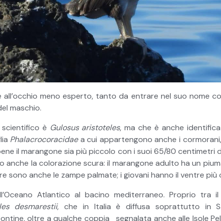
e all’occhio meno esperto, tanto da entrare nel suo nome com
del maschio.
 scientifico è
Gulosus aristoteles
, ma che è anche identifi
lia
Phalacrocoracidae
a cui appartengono anche i cormorani, d
ene il marangone sia più piccolo con i suoi 65/80 centimetri di 
o anche la colorazione scura: il marangone adulto ha un piuma
re sono anche le zampe palmate; i giovani hanno il ventre più
l’Oceano Atlantico al bacino mediterraneo. Proprio tra i
les desmarestii
, che in Italia è diffusa soprattutto in
Pontine, oltre a qualche coppia segnalata anche alle Isole Pela