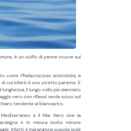
une, è un ciuffo di penne ricurve sul
cato come
Phalacrocorax aristoteles
, a
i cui infatti è uno stretto parente. E
lunghezza, il lungo collo più slanciato
ggio nero con riflessi verde scuro sul
 chiaro tendente al biancastro.
l Mediterraneo e il Mar Nero vive la
 Sardegna e in misura molto minore
gie. Infatti, il marangone popola isole