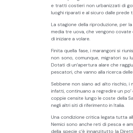
e tratti costieri non urbanizzati di gol
luoghi riparati e al sicuro dalle prede t
La stagione della riproduzione, per la
media tre uova, che vengono covate da
di iniziare a volare.
Finita quella fase, i marangoni si riun
non sono, comunque, migratori su lu
Dotati di un’apertura alare che raggiu
pescatori, che vanno alla ricerca delle
Sebbene non siano ad alto rischio, i 
infatti, continuano a regredire un po’ 
coppie censite lungo le coste della S
negli altri siti di riferimento in Italia.
Una condizione critica legata tutta all
Nemici sono anche reti di pesca e ami d
della specie c’è innanzitutto la Diret