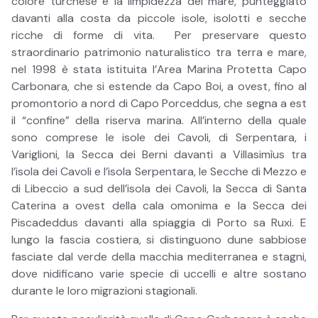
colore turchese e la limpidezza del mare, punteggiato
davanti alla costa da piccole isole, isolotti e secche
ricche di forme di vita. Per preservare questo
straordinario patrimonio naturalistico tra terra e mare,
nel 1998 è stata istituita l’Area Marina Protetta Capo
Carbonara, che si estende da Capo Boi, a ovest, fino al
promontorio a nord di Capo Porceddus, che segna a est
il “confine” della riserva marina. All’interno della quale
sono comprese le isole dei Cavoli, di Serpentara, i
Variglioni, la Secca dei Berni davanti a Villasimìus tra
l’isola dei Cavoli e l’isola Serpentara, le Secche di Mezzo e
di Libeccio a sud dell’isola dei Cavoli, la Secca di Santa
Caterina a ovest della cala omonima e la Secca dei
Piscadeddus davanti alla spiaggia di Porto sa Ruxi. E
lungo la fascia costiera, si distinguono dune sabbiose
fasciate dal verde della macchia mediterranea e stagni,
dove nidificano varie specie di uccelli e altre sostano
durante le loro migrazioni stagionali.