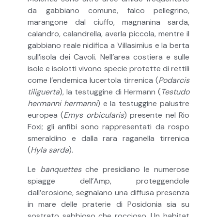
da gabbiano comune, falco pellegrino,
marangone dal ciuffo, magnanina sarda,
calandro, calandrella, averla piccola, mentre il
gabbiano reale nidifica a Villasimìus e la berta
sull’isola dei Cavoli. Nell’area costiera e sulle
isole e isolotti vivono specie protette di rettili
come l’endemica lucertola tirrenica (
Podarcis
tiliguerta
), la testuggine di Hermann (
Testudo
hermanni hermanni
) e la testuggine palustre
europea (
Emys orbicularis
) presente nel Rio
Foxi; gli anfibi sono rappresentati da rospo
smeraldino e dalla rara raganella tirrenica
(
Hyla sarda
).
Le
banquettes
che presidiano le numerose
spiagge dell’Amp, proteggendole
dall’erosione, segnalano una diffusa presenza
in mare delle praterie di Posidonia sia su
sostrato sabbioso che roccioso. Un habitat