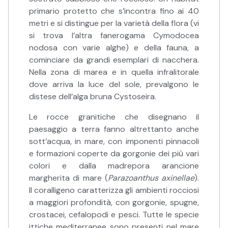
primario protetto che s’incontra fino ai 40
metri e si distingue per la varietà della flora (vi
si trova l’altra fanerogama Cymodocea
nodosa con varie alghe) e della fauna, a
cominciare da grandi esemplari di nacchera.
Nella zona di marea e in quella infralitorale
dove arriva la luce del sole, prevalgono le
distese dell’alga bruna Cystoseira.
Le rocce granitiche che disegnano il
paesaggio a terra fanno altrettanto anche
sott’acqua, in mare, con imponenti pinnacoli
e formazioni coperte da gorgonie dei più vari
colori e dalla madrepora arancione
margherita di mare (
Parazoanthus axinellae
).
Il coralligeno caratterizza gli ambienti rocciosi
a maggiori profondità, con gorgonie, spugne,
crostacei, cefalopodi e pesci. Tutte le specie
ittiche mediterranee sono presenti nel mare