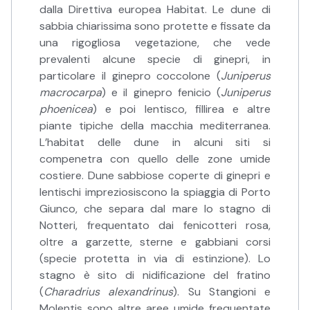
dalla Direttiva europea Habitat. Le dune di
sabbia chiarissima sono protette e fissate da
una rigogliosa vegetazione, che vede
prevalenti alcune specie di ginepri, in
particolare il ginepro coccolone (
Juniperus
macrocarpa
) e il ginepro fenicio (
Juniperus
phoenicea
) e poi lentisco, fillirea e altre
piante tipiche della macchia mediterranea.
L’habitat delle dune in alcuni siti si
compenetra con quello delle zone umide
costiere. Dune sabbiose coperte di ginepri e
lentischi impreziosiscono la spiaggia di Porto
Giunco, che separa dal mare lo stagno di
Notteri, frequentato dai fenicotteri rosa,
oltre a garzette, sterne e gabbiani corsi
(specie protetta in via di estinzione). Lo
stagno è sito di nidificazione del fratino
(
Charadrius alexandrinus
). Su Stangioni e
Molentis sono altre aree umide frequentate