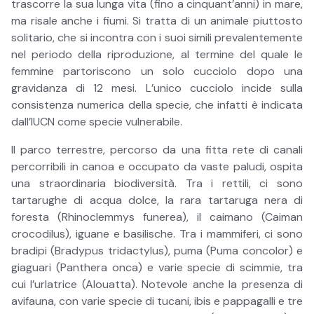
trascorre la sua lunga vita (fino a cinquant’anni) in mare,
ma risale anche i fiumi. Si tratta di un animale piuttosto
solitario, che si incontra con i suoi simili prevalentemente
nel periodo della riproduzione, al termine del quale le
femmine partoriscono un solo cucciolo dopo una
gravidanza di 12 mesi. L’unico cucciolo incide sulla
consistenza numerica della specie, che infatti è indicata
dall’IUCN come specie vulnerabile.
Il parco terrestre, percorso da una fitta rete di canali
percorribili in canoa e occupato da vaste paludi, ospita
una straordinaria biodiversità. Tra i rettili, ci sono
tartarughe di acqua dolce, la rara tartaruga nera di
foresta (Rhinoclemmys funerea), il caimano (Caiman
crocodilus), iguane e basilische. Tra i mammiferi, ci sono
bradipi (Bradypus tridactylus), puma (Puma concolor) e
giaguari (Panthera onca) e varie specie di scimmie, tra
cui l’urlatrice (Alouatta). Notevole anche la presenza di
avifauna, con varie specie di tucani, ibis e pappagalli e tre