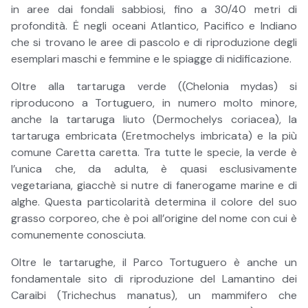
in aree dai fondali sabbiosi, fino a 30/40 metri di
profondità. Ė negli oceani Atlantico, Pacifico e Indiano
che si trovano le aree di pascolo e di riproduzione degli
esemplari maschi e femmine e le spiagge di nidificazione.
Oltre alla tartaruga verde ((Chelonia mydas) si
riproducono a Tortuguero, in numero molto minore,
anche la tartaruga liuto (Dermochelys coriacea), la
tartaruga embricata (Eretmochelys imbricata) e la più
comune Caretta caretta. Tra tutte le specie, la verde è
l’unica che, da adulta, è quasi esclusivamente
vegetariana, giacchè si nutre di fanerogame marine e di
alghe. Questa particolarità determina il colore del suo
grasso corporeo, che è poi all’origine del nome con cui è
comunemente conosciuta.
Oltre le tartarughe, il Parco Tortuguero è anche un
fondamentale sito di riproduzione del Lamantino dei
Caraibi (Trichechus manatus), un mammifero che