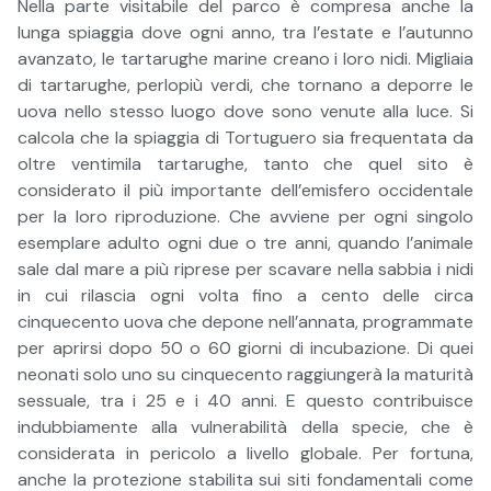
Nella parte visitabile del parco è compresa anche la
lunga spiaggia dove ogni anno, tra l’estate e l’autunno
avanzato, le tartarughe marine creano i loro nidi. Migliaia
di tartarughe, perlopiù verdi, che tornano a deporre le
uova nello stesso luogo dove sono venute alla luce. Si
calcola che la spiaggia di Tortuguero sia frequentata da
oltre ventimila tartarughe, tanto che quel sito è
considerato il più importante dell’emisfero occidentale
per la loro riproduzione. Che avviene per ogni singolo
esemplare adulto ogni due o tre anni, quando l’animale
sale dal mare a più riprese per scavare nella sabbia i nidi
in cui rilascia ogni volta fino a cento delle circa
cinquecento uova che depone nell’annata, programmate
per aprirsi dopo 50 o 60 giorni di incubazione. Di quei
neonati solo uno su cinquecento raggiungerà la maturità
sessuale, tra i 25 e i 40 anni. E questo contribuisce
indubbiamente alla vulnerabilità della specie, che è
considerata in pericolo a livello globale. Per fortuna,
anche la protezione stabilita sui siti fondamentali come