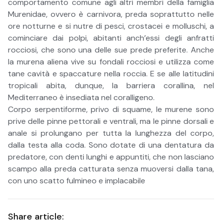
comportamento comune agli altri membri della famiglia
Murenidae, ovvero è carnivora, preda soprattutto nelle
ore notturne e si nutre di pesci, crostacei e molluschi, a
cominciare dai polpi, abitanti anch’essi degli anfratti
rocciosi, che sono una delle sue prede preferite. Anche
la murena aliena vive su fondali rocciosi e utilizza come
tane cavità e spaccature nella roccia. E se alle latitudini
tropicali abita, dunque, la barriera corallina, nel
Mediterraneo è insediata nel coralligeno.
Corpo serpentiforme, privo di squame, le murene sono
prive delle pinne pettorali e ventrali, ma le pinne dorsali e
anale si prolungano per tutta la lunghezza del corpo,
dalla testa alla coda. Sono dotate di una dentatura da
predatore, con denti lunghi e appuntiti, che non lasciano
scampo alla preda catturata senza muoversi dalla tana,
con uno scatto fulmineo e implacabile
Share article: