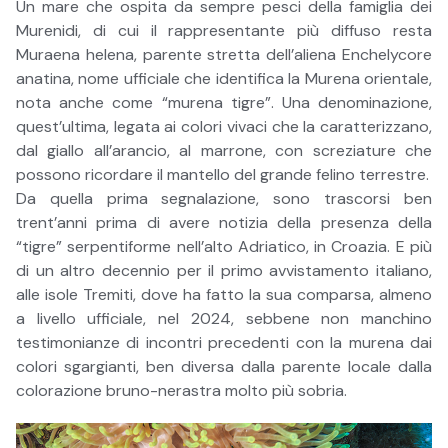
Un mare che ospita da sempre pesci della famiglia dei
Murenidi, di cui il rappresentante più diffuso resta
Muraena helena, parente stretta dell’aliena Enchelycore
anatina, nome ufficiale che identifica la Murena orientale,
nota anche come “murena tigre”. Una denominazione,
quest’ultima, legata ai colori vivaci che la caratterizzano,
dal giallo all’arancio, al marrone, con screziature che
possono ricordare il mantello del grande felino terrestre.
Da quella prima segnalazione, sono trascorsi ben
trent’anni prima di avere notizia della presenza della
“tigre” serpentiforme nell’alto Adriatico, in Croazia. E più
di un altro decennio per il primo avvistamento italiano,
alle isole Tremiti, dove ha fatto la sua comparsa, almeno
a livello ufficiale, nel 2024, sebbene non manchino
testimonianze di incontri precedenti con la murena dai
colori sgargianti, ben diversa dalla parente locale dalla
colorazione bruno-nerastra molto più sobria.