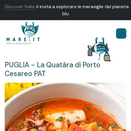
Discover Italia
ti invita a esplorare le meraviglie del pianeta
blu
PUGLIA - La Quatàra di Porto
Cesareo PAT