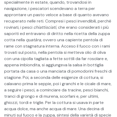
specialmente in estate, quando, trovandosi in
navigazione, i pescatori scendevano a terra per
approntare un pasto veloce a base di quanto avevano
recuperato nelle reti. Compresi i pesci invendibili, perché
rovinati, i pesci
chiattisciati,
che erano considerati i più
saporiti ed entravano di diritto nella ricetta della zuppa
cotta nella
quatàra
, ovvero una capiente pentola di
rame con stagnatura interna. Acceso il fuoco con i rami
trovati sul posto, nella pentola si metteva olio di oliva
con una cipolla tagliata a fette sottili da far rosolare e,
appena imbiondita, si aggiungeva la salsa in bottiglia
portata da casa o una manciata di pomodorini freschi di
stagione. Poi, a seconda delle esigenze di cottura, si
calavano prima le seppie, poi i granchi e le cicale di mare,
a seguire i pesci, a cominciare da tracine, pesci bianchi,
tranci di grongo e di murena, scorfani e, per ultimi,
ghiozzi, tordi e triglie. Per la cottura si usava in parte
acqua dolce, ma anche acqua di mare. Una decina di
minuti sul fuoco e la zuppa, sintesi della varietà di specie