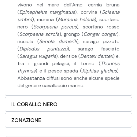
vivono nel mare dell’Amp: cernia bruna
(
Epinephelus marginatus
), corvina (
Sciaena
umbra
), murena (
Muraena helena
), scorfano
nero (
Scorpaena porcus
), scorfano rosso
(
Scorpaena scrofa
), grongo (
Conger conger
),
ricciola (
Seriola dumerili
), sarago pizzuto
(
Diplodus puntazzo
), sarago fasciato
(
Saragus vulgaris
), dentice (
Dentex dentex
) e,
tra i grandi pelagici, il tonno (
Thunnus
thynnus
) e il pesce spada (
Xiphias gladius
).
Abbastanza diffusi sono anche alcune specie
del genere cavalluccio marino.
IL CORALLO NERO
ZONAZIONE