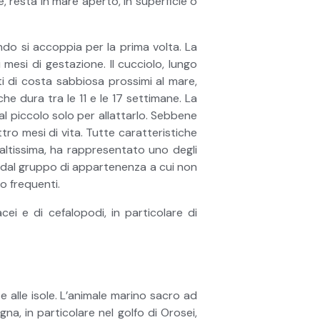
 resta in mare aperto, in superficie o
ando si accoppia per la prima volta. La
esi di gestazione. Il cucciolo, lungo
tti di costa sabbiosa prossimi al mare,
he dura tra le 11 e le 17 settimane. La
dal piccolo solo per allattarlo. Sebbene
tro mesi di vita. Tutte caratteristiche
è altissima, ha rappresentato uno degli
no dal gruppo di appartenenza a cui non
to frequenti.
acei e di cefalopodi, in particolare di
e alle isole. L’animale marino sacro ad
na, in particolare nel golfo di Orosei,