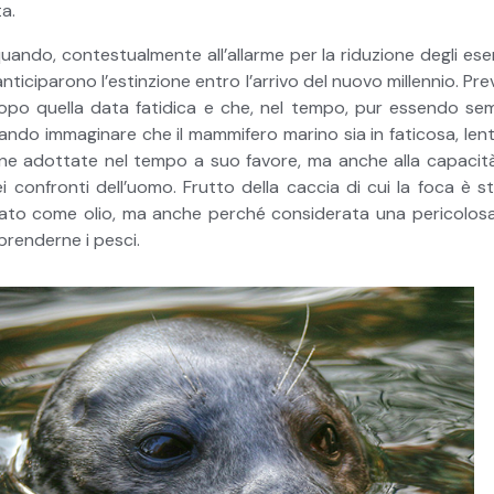
ta.
uando, contestualmente all’allarme per la riduzione degli esempl
 anticiparono l’estinzione entro l’arrivo del nuovo millennio. P
 dopo quella data fatidica e che, nel tempo, pur essendo se
ciando immaginare che il mammifero marino sia in faticosa, le
one adottate nel tempo a suo favore, ma anche alla capacità d
 confronti dell’uomo. Frutto della caccia di cui la foca è st
lizzato come olio, ma anche perché considerata una pericolosa 
 prenderne i pesci.