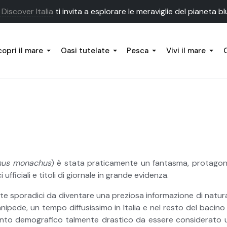
Discover Italia
ti invita a esplorare le meraviglie del pianeta bl
opri il mare
Oasi tutelate
Pesca
Vivi il mare
us monachus
) è stata praticamente un fantasma, protagon
fficiali e titoli di giornale in grande evidenza.
te sporadici da diventare una preziosa informazione di natura 
pinnipede, un tempo diffusissimo in Italia e nel resto del baci
to demografico talmente drastico da essere considerato u