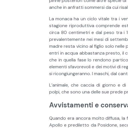
pinne posteriori come altre specie di
anche in anfratti sommersi da cui risa
La monaca ha un ciclo vitale tra i ven
stagione riproduttiva comprende esta
circa 80 centimetri e dal peso tra i 1
prevalentemente nei mesi di settembre 
madre resta vicino al figlio solo nelle
entri in acqua abbastanza presto, il c
che in quella fase lo rendono particol
elementi sfavorevoli e dei motivi di r
si ricongiungeranno. I maschi, dal can
L’animale, che caccia di giorno e di n
polpi, che sono una delle sue prede pr
Avvistamenti e conserv
Quando era ancora molto diffusa, la fo
Apollo e prediletto da Posidone, secon