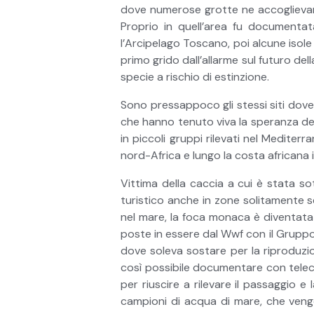
dove numerose grotte ne accoglievano 
Proprio in quell’area fu documentat
l’Arcipelago Toscano, poi alcune isole min
primo grido dall’allarme sul futuro del
specie a rischio di estinzione.
Sono pressappoco gli stessi siti dove, 
che hanno tenuto viva la speranza del
in piccoli gruppi rilevati nel Mediter
nord-Africa e lungo la costa africana 
Vittima della caccia a cui è stata so
turistico anche in zone solitamente se
nel mare, la foca monaca è diventata u
poste in essere dal Wwf con il Gruppo 
dove soleva sostare per la riproduzion
così possibile documentare con telecam
per riuscire a rilevare il passaggio e
campioni di acqua di mare, che vengono