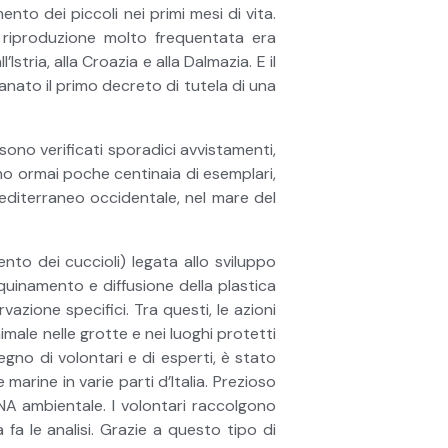
to dei piccoli nei primi mesi di vita.
i riproduzione molto frequentata era
’Istria, alla Croazia e alla Dalmazia. E il
manato il primo decreto di tutela di una
 sono verificati sporadici avvistamenti,
no ormai poche centinaia di esemplari,
 Mediterraneo occidentale, nel mare del
nto dei cuccioli) legata allo sviluppo
nquinamento e diffusione della plastica
azione specifici. Tra questi, le azioni
male nelle grotte e nei luoghi protetti
egno di volontari e di esperti, è stato
arine in varie parti d’Italia. Prezioso
 DNA ambientale. I volontari raccolgono
 fa le analisi. Grazie a questo tipo di