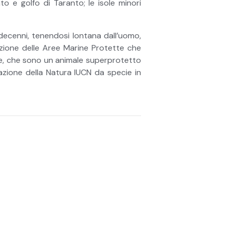
o e golfo di Taranto; le isole minori
decenni, tenendosi lontana dall’uomo,
tuzione delle Aree Marine Protette che
ranee, che sono un animale superprotetto
rvazione della Natura IUCN da specie in