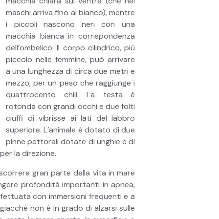
macchia chiara sul ventre (che nei
maschi arriva fino al bianco), mentre
i piccoli nascono neri con una
macchia bianca in corrispondenza
dell’ombelico. Il corpo cilindrico, più
piccolo nelle femmine, può arrivare
a una lunghezza di circa due metri e
mezzo, per un peso che raggiunge i
quattrocento chili. La testa è
rotonda con grandi occhi e due folti
ciuffi di vibrisse ai lati del labbro
superiore. L’animale è dotato di due
pinne pettorali dotate di unghie e di
per la direzione.
ascorrere gran parte della vita in mare
ungere profondità importanti in apnea,
fettuata con immersioni frequenti e a
giacchè non è in grado di alzarsi sulle