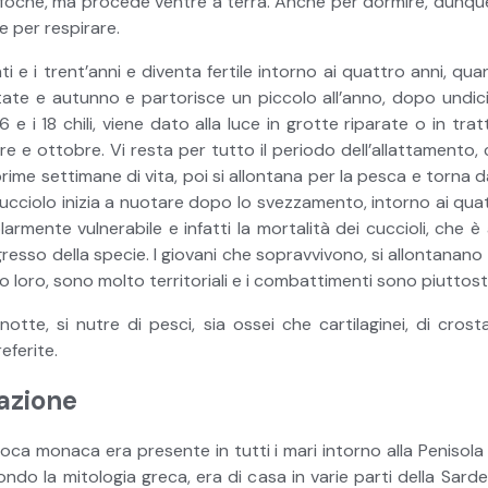
 foche, ma procede ventre a terra. Anche per dormire, dunque,
le per respirare.
ti e i trent’anni e diventa fertile intorno ai quattro anni, qu
te e autunno e partorisce un piccolo all’anno, dopo undici m
6 e i 18 chili, viene dato alla luce in grotte riparate o in tra
e ottobre. Vi resta per tutto il periodo dell’allattamento, c
 prime settimane di vita, poi si allontana per la pesca e torna 
ucciolo inizia a nuotare dopo lo svezzamento, intorno ai quat
armente vulnerabile e infatti la mortalità dei cuccioli, che 
egresso della specie. I giovani che sopravvivono, si allontana
to loro, sono molto territoriali e i combattimenti sono piuttos
otte, si nutre di pesci, sia ossei che cartilaginei, di crost
eferite.
azione
ca monaca era presente in tutti i mari intorno alla Penisola 
do la mitologia greca, era di casa in varie parti della Sardeg