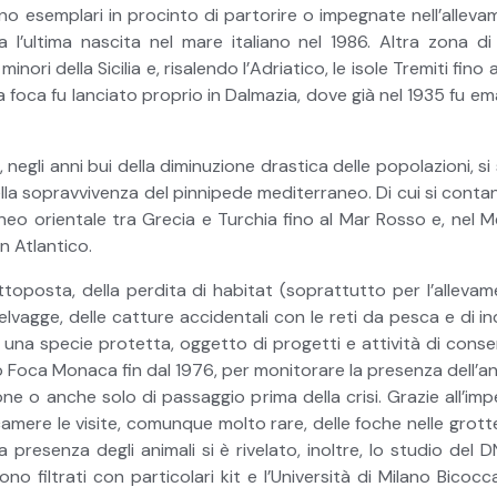
esemplari in procinto di partorire o impegnate nell’allevamen
a l’ultima nascita nel mare italiano nel 1986. Altra zona d
ori della Sicilia e, risalendo l’Adriatico, le isole Tremiti fino all
la foca fu lanciato proprio in Dalmazia, dove già nel 1935 fu e
negli anni bui della diminuzione drastica delle popolazioni, si
la sopravvivenza del pinnipede mediterraneo. Di cui si conta
raneo orientale tra Grecia e Turchia fino al Mar Rosso e, nel
in Atlantico.
ttoposta, della perdita di habitat (soprattutto per l’allevame
lvagge, delle catture accidentali con le reti da pesca e di i
na specie protetta, oggetto di progetti e attività di conserv
Foca Monaca fin dal 1976, per monitorare la presenza dell’ani
e o anche solo di passaggio prima della crisi. Grazie all’imp
ere le visite, comunque molto rare, delle foche nelle grotte m
 la presenza degli animali si è rivelato, inoltre, lo studio del
 filtrati con particolari kit e l’Università di Milano Bicocca